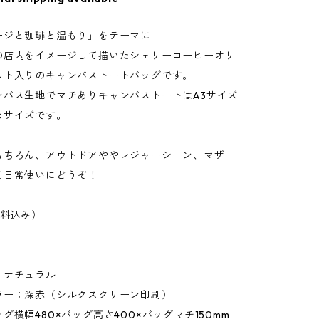
ージと珈琲と温もり」をテーマに
の店内をイメージして描いたシェリーコーヒーオリ
スト入りのキャンバストートバッグです。
ンバス生地でマチありキャンバストートはA3サイズ
めサイズです。
もちろん、アウトドアややレジャーシーン、マザー
て日常使いにどうぞ！
送料込み）
：ナチュラル
ラー：深赤（シルクスクリーン印刷）
グ横幅480×バッグ高さ400×バッグマチ150mm