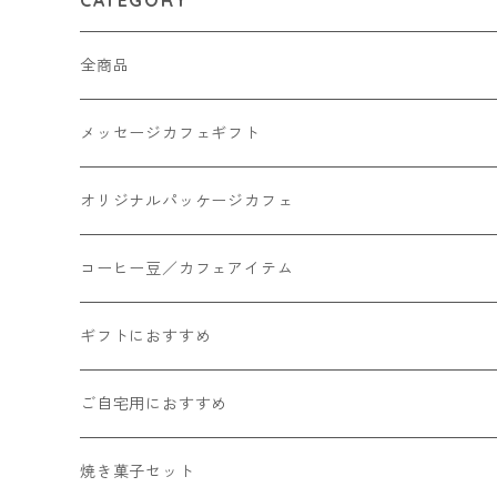
CATEGORY
全商品
メッセージカフェギフト
オリジナルパッケージカフェ
コーヒー豆／カフェアイテム
コーヒー豆
ギフトにおすすめ
カフェインレスコーヒー
ドリップバッグコーヒー
ご自宅用におすすめ
コーヒー豆100g
お茶
焼き菓子セット