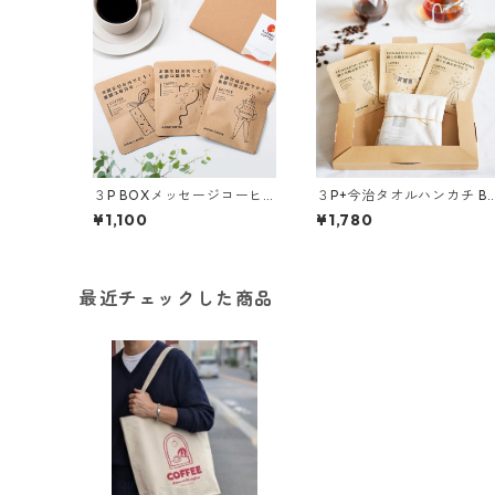
３P BOXメッセージコーヒ
３P+今治タオルハンカチ B
ーギフト｜送料無料・税込
Xメッセージコーヒーギフ
¥1,100
¥1,780
【ポスト投函】ドリップバ
｜送料無料・税込【ポスト
ッグコーヒー・紅茶ティー
投函】ドリップバッグコー
バッグ シェリーブレンド/
ヒー・紅茶ティーバッグ
モカブレンド/カフェインレ
シェリーブレンド/モカブレ
ス・デカフェ/和紅茶
ンド/カフェインレス・デカ
最近チェックした商品
フェ/和紅茶