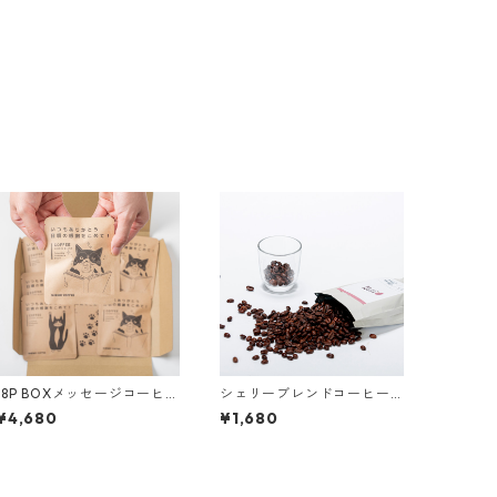
18P BOXメッセージコーヒー
シェリーブレンドコーヒー
ギフト｜送料無料・税込
豆 150ｇ｜送料無料・税込
¥4,680
¥1,680
【ポスト投函】ドリップバ
【ポスト投函】
ッグコーヒー・紅茶ティー
バッグ シェリーブレンド/
モカブレンド/カフェインレ
ス・デカフェ/和紅茶