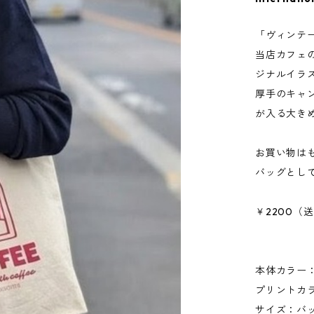
「ヴィンテ
当店カフェ
ジナルイラ
厚手のキャ
が入る大き
お買い物は
バッグとし
￥2200（
本体カラー
プリントカ
サイズ：バッ