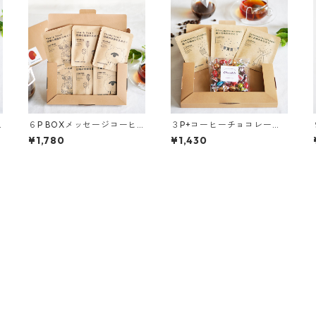
O
６P BOXメッセージコーヒ
３P+コーヒーチョコレート
ト
ーギフト｜送料無料・税込
BOXメッセージコーヒーギ
¥1,780
¥1,430
【ポスト投函】ドリップバ
フト｜送料無料・税込【ポ
ッグコーヒー・紅茶ティー
スト投函】ドリップバッグ
バッグ シェリーブレンド/
コーヒー・紅茶ティーバッ
モカブレンド/カフェインレ
グ シェリーブレンド/モカ
ス・デカフェ/和紅茶
ブレンド/カフェインレス・
デカフェ/和紅茶