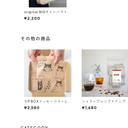
original BIGキャンバストー
トバッグ
¥2,200
その他の商品
９P BOXメッセージコーヒ
シェリーブレンドドリップ
ーギフト｜送料無料・税込
バッグコーヒー 10P入り｜
¥2,580
¥1,680
【ポスト投函】ドリップバ
送料無料・税込【ポスト投
ッグコーヒー・紅茶ティー
函】
バッグ シェリーブレンド/
モカブレンド/カフェインレ
ス・デカフェ/和紅茶