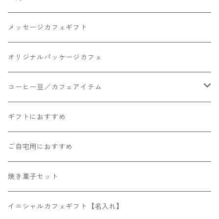
メッセージカフェギフト
オリジナルパッケージカフェ
コーヒー豆／カフェアイテム
コーヒー豆
ギフトにおすすめ
カフェインレスコーヒー
ドリップバッグコーヒー
ご自宅用におすすめ
コーヒー豆100g
お茶
焼き菓子セット
コーヒー豆200g
カフェアイテム
イニシャルカフェギフト【名入れ】