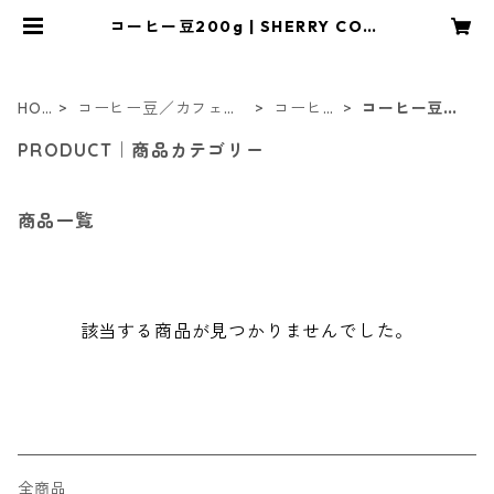
コーヒー豆200g | SHERRY COFF
EE｜シェリーコーヒーオンラインシ
ョップ
HO
コーヒー豆／カフェア
コーヒー
コーヒー豆20
ME
イテム
豆
0g
PRODUCT｜商品カテゴリー
商品一覧
該当する商品が見つかりませんでした。
全商品