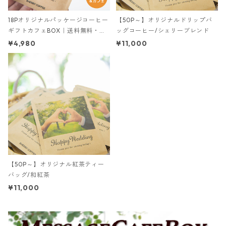
18Pオリジナルパッケージコーヒー
【50P～】オリジナルドリップバ
ギフトカフェBOX｜送料無料・税
ッグコーヒー/シェリーブレンド
込【ポスト投函】コーヒードリッ
¥4,980
¥11,000
プバッグ・和紅茶ティーバッグ
シェリーブレンド/モカブレンド/
カフェインレス・デカフェ/和紅茶
【50P～】オリジナル紅茶ティー
バッグ/和紅茶
¥11,000