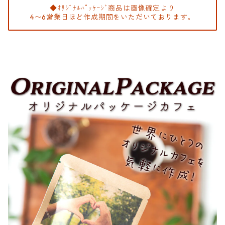
◆ｵﾘｼﾞﾅﾙﾊﾟｯｹｰｼﾞ商品は画像確定より
4〜6営業日ほど作成期間をいただいております。