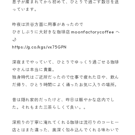
息子が産まれてから初めて、ひとりで過ごす数日を送
っています。
昨夜は渋谷方面に用事があったので
ひさしぶりに大好きな珈琲店 moonfactorycoffee へ
🌙
https://g.co/kgs/vx75GPN
深夜までやっていて、ひとりでゆっくり過ごせる珈琲
やさんは本当に貴重。
独身時代はご近所だったので仕事で疲れた日や、飲ん
だ帰り、ひとり時間によく通ったお気に入りの場所。
昔は隠れ家的だったけど、昨日は賑やかな店内でし
た。それもまた三茶らしくて良い。。
深煎りの丁寧に淹れてくれる珈琲は流行りのコーヒー
店とはまた違った、奥深く包み込んでくれる味わいで