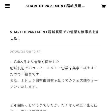
SHAREDEPARTMENT稲城長沼で
の営業を無事終えました！ | SHERR
Y COFFEE｜シェリーコーヒーオン
ラインショップ
SHAREDEPARTMENT稲城長沼での営業を無事終えま
した！
2025/04/28 12:51
一昨年5月より営業を開始した
稲城長沼でのコーヒースタンド営業を無事に終えまし
たのでご報告です！
また、５月より調布市調布ヶ丘にてカフェ店舗をオー
プンいたします。
２年間あっというまでしたが、たくさんの思い出と出